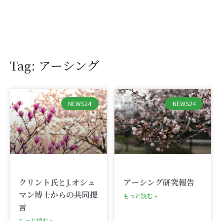
Tag: アーシング
NEWS24
NEWS24
クリント氏とJ.オシュ
アーシング研究報告
マン博士からの共同提
もっと読む »
言
もっと読む »