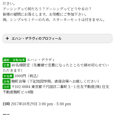
ださい。
アーシングって何だろう？アーシングってどうやるの？
皆様の疑問にお答えします。お気軽にご参加下さい。
尚、シンプルセミナーのため、スターターセットは付きません。
エハン・デラヴィのプロフィール
エハン・デラヴィ
講師・体験指導
40名様限定（先着順で定員になったところで締め切らせてい
定員
ただきます）
1000円（税込）
参加費
麹町会場（下記地図参照。直接会場へお越しください）
会場
〒102-0084 東京都千代田区二番町５−１住友不動産(株) 住友
住所
不動産麹町ビル8階
日時
2017年10月29日 3:00 pm - 5:00 pm