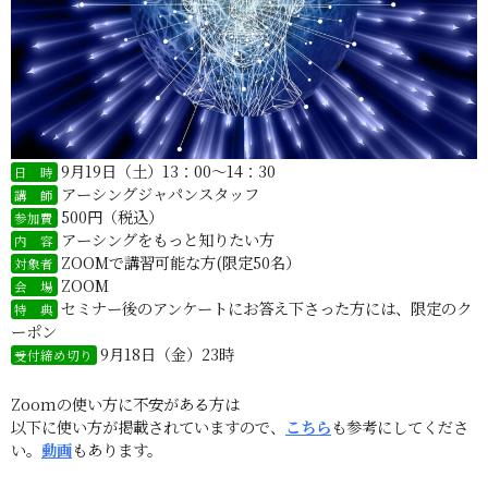
9月19日（土）13：00～14：30
日 時
アーシングジャパンスタッフ
講 師
500円（税込）
参加費
アーシングをもっと知りたい方
内 容
ZOOMで講習可能な方(限定50名）
対象者
ZOOM
会 場
セミナー後のアンケートにお答え下さった方には、限定のク
特 典
ーポン
9月18日（金）23時
受付締め切り
Zoomの使い方に不安がある方は
以下に使い方が掲載されていますので、
こちら
も参考にしてくださ
い。
動画
もあります。