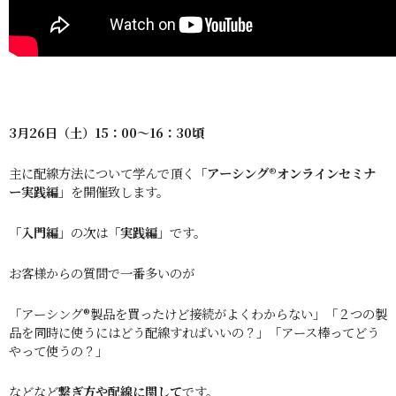
3月26
日（土）15：00〜
16：30頃
主に配線方法について学んで頂く
「アーシング®︎オンラインセミナ
ー実践編」
を開催致します。
「入門編」
の次は
「実践編」
です。
お客様からの質問で一番多いのが
「アーシング®︎製品を買ったけど接続がよくわからない」「２つの製
品を同時に使うにはどう配線すればいいの？」「アース棒ってどう
やって使うの？」
などなど
繋ぎ方や配線に関して
です。