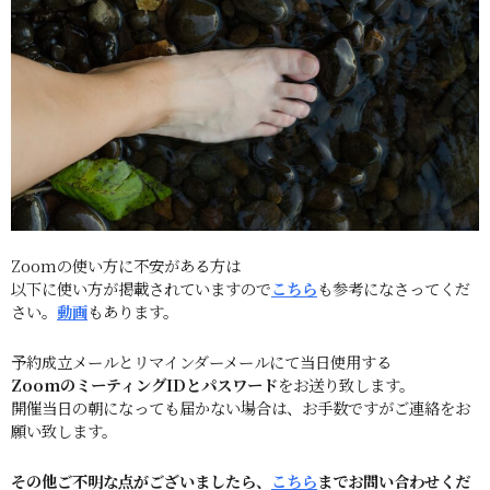
Zoomの使い方に不安がある方は
以下に使い方が掲載されていますので
こちら
も参考になさってくだ
さい。
動画
もあります。
予約成立メールとリマインダーメールにて当日使用する
ZoomのミーティングIDとパスワード
をお送り致します。
開催当日の朝になっても届かない場合は、お手数ですがご連絡をお
願い致します。
その他ご不明な点がございましたら、
こちら
までお問い合わせくだ