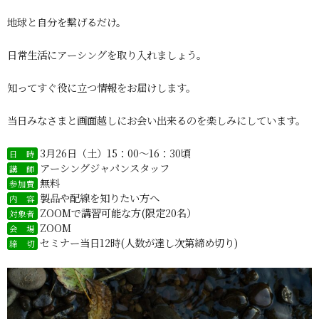
地球と自分を繋げるだけ。
日常生活にアーシングを取り入れましょう。
知ってすぐ役に立つ情報をお届けします。
当日みなさまと画面越しにお会い出来るのを楽しみにしています。
3月26日（土）15：00～16：30頃
日 時
アーシングジャパンスタッフ
講 師
無料
参加費
製品や配線を知りたい方へ
内 容
ZOOMで講習可能な方(限定20名）
対象者
ZOOM
会 場
セミナー当日12時(人数が達し次第締め切り)
締 切