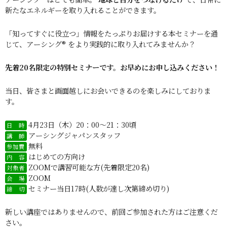
新たなエネルギーを取り入れることができます。
「知ってすぐに役立つ」情報をたっぷりお届けする本セミナーを通
じて、アーシング® をより実践的に取り入れてみませんか？
先着20名限定の特別セミナーです。お早めにお申し込みください！
当日、皆さまと画面越しにお会いできるのを楽しみにしておりま
す。
4月23日（木）20：00～21：30頃
日 時
アーシングジャパンスタッフ
講 師
無料
参加費
はじめての方向け
内 容
ZOOMで講習可能な方(先着限定20名)
対象者
ZOOM
会 場
セミナー当日17時(人数が達し次第締め切り)
締 切
新しい講座ではありませんので、前回ご参加された方はご注意くだ
さい。