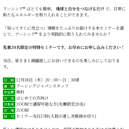
アーシング® はとても簡単。
地球と自分をつなげるだけ
で、日常に
新たなエネルギーを取り入れることができます。
「知ってすぐに役立つ」情報をたっぷりお届けする本セミナーを通
じて、アーシング® をより実践的に取り入れてみませんか？
先着20名限定の特別セミナーです。お早めにお申し込みください！
当日、皆さまと画面越しにお会いできるのを楽しみにしておりま
す。
12月18日（木）20：00～21：30頃
日 時
アーシングジャパンスタッフ
講 師
無料
参加費
はじめての方向け
内 容
ZOOMで講習可能な方(先着限定20名)
対象者
ZOOM
会 場
セミナー当日17時(人数が達し次第締め切り)
締 切