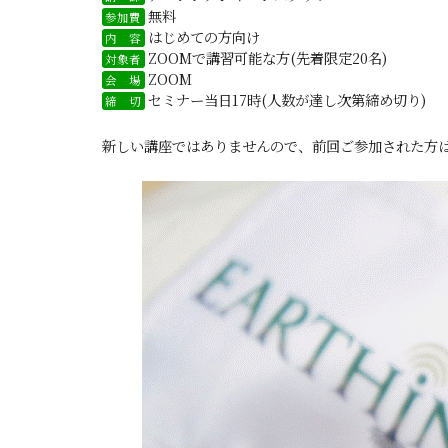
無料
参加費
はじめての方向け
内 容
ZOOMで講習可能な方(先着限定20名)
対象者
ZOOM
会 場
セミナー当日17時(人数が達し次第締め切り)
締 切
新しい講座ではありませんので、前回ご参加された方