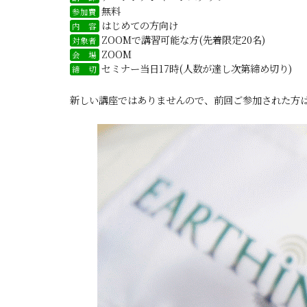
無料
参加費
はじめての方向け
内 容
ZOOMで講習可能な方(先着限定20名)
対象者
ZOOM
会 場
セミナー当日17時(人数が達し次第締め切り)
締 切
新しい講座ではありませんので、前回ご参加された方