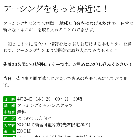
アーシングをもっと身近に！
アーシング® はとても簡単。
地球と自分をつなげるだけ
で、日常に
新たなエネルギーを取り入れることができます。
「知ってすぐに役立つ」情報をたっぷりお届けする本セミナーを通
じて、アーシング® をより実践的に取り入れてみませんか？
先着20名限定の特別セミナーです。お早めにお申し込みください！
当日、皆さまと画面越しにお会いできるのを楽しみにしておりま
す。
4月24日（木）20：00～21：30頃
日 時
アーシングジャパンスタッフ
講 師
無料
参加費
はじめての方向け
内 容
ZOOMで講習可能な方(先着限定20名)
対象者
ZOOM
会 場