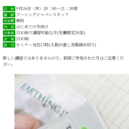
9月26日（木）20：00～21：30頃
日 時
アーシングジャパンスタッフ
講 師
無料
参加費
はじめての方向け
内 容
ZOOMで講習可能な方(先着限定20名)
対象者
ZOOM
会 場
セミナー当日17時(人数が達し次第締め切り)
締 切
新しい講座ではありませんので、前回ご参加された方はご注意くだ
さい。