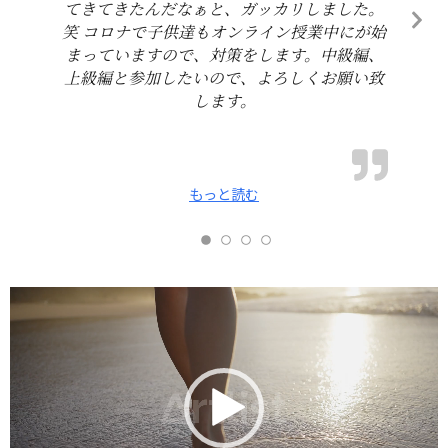
てきてきたんだなぁと、ガッカリしました。
笑 コロナで子供達もオンライン授業中にが始
まっていますので、対策をします。中級編、
上級編と参加したいので、よろしくお願い致
します。
もっと読む
動
画
プ
レ
ー
ヤ
ー