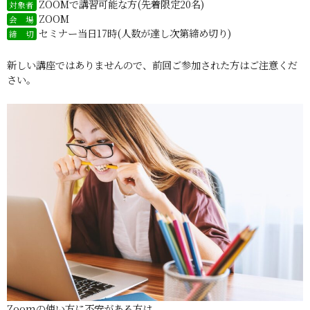
ZOOMで講習可能な方(先着限定20名)
対象者
ZOOM
会 場
セミナー当日17時(人数が達し次第締め切り)
締 切
新しい講座ではありませんので、前回ご参加された方はご注意くだ
さい。
Zoomの使い方に不安がある方は、