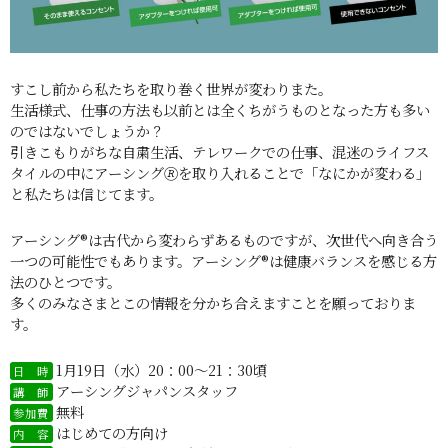
すこし前から私たちを取り巻く世界が変わりまた。
生活様式、仕事の方法も以前とは全くちがうものとなった方も多い
のではないでしょうか？
引きこもりがちな自粛生活、テレワークでの仕事、混迷のライフス
タイルの中にアーシング🄬を取り入れることで「なにかが変わる」
と私たちは信じてます。
アーシング®︎は古代から変わらずあるものですが、次世代へ向き合う
一つの可能性でもあります。アーシング®︎は健康バランスを感じる方
法のひとつです。
多くのみなさまとこの情報を分かち合えますことを願っておりま
す。
1月19日（水）20：00～21：30頃
日 時
アーシングジャパンスタッフ
講 師
無料
参加費
はじめての方向け
内 容