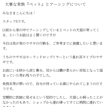
大事な家族『ペット』とアーシングについて
みなさまこんにちは！
スタッフSです。
以前から家の中でアーシングしているとペットの犬猫が寄ってく
る、というお話はよく聞くのですが
今日は我が家のウサギの行動を、ご参考までに披露したいと思いま
す。
うちのウサギはホーランドロップイヤーという垂れ耳タイプのウサ
ギです。
お店にいる時から涙と鼻水、耳からは膿が柔らかい耳垢となって溜
まっていた売れ残りの子でした。
免疫系等が弱いので、自分が持っている菌にやられてしまうのだそ
うです。
定期的に医師に見せるという契約でしたし、犬猫しか飼ったことが
なかったのもあり、ショップから連れ帰ってすぐに病院に連れてい