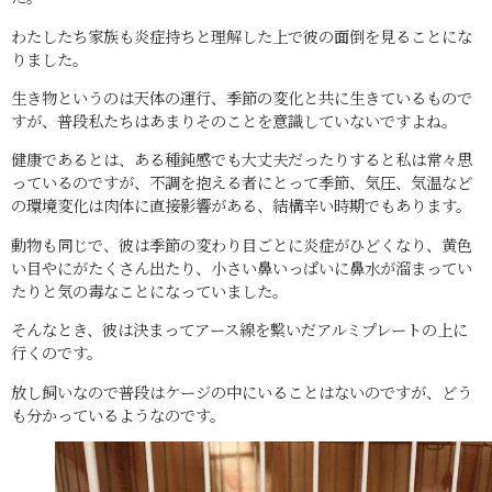
わたしたち家族も炎症持ちと理解した上で彼の面倒を見ることにな
りました。
生き物というのは天体の運行、季節の変化と共に生きているもので
すが、普段私たちはあまりそのことを意識していないですよね。
健康であるとは、ある種鈍感でも大丈夫だったりすると私は常々思
っているのですが、不調を抱える者にとって季節、気圧、気温など
の環境変化は肉体に直接影響がある、結構辛い時期でもあります。
動物も同じで、彼は季節の変わり目ごとに炎症がひどくなり、黄色
い目やにがたくさん出たり、小さい鼻いっぱいに鼻水が溜まってい
たりと気の毒なことになっていました。
そんなとき、彼は決まってアース線を繋いだアルミプレートの上に
行くのです。
放し飼いなので普段はケージの中にいることはないのですが、どう
も分かっているようなのです。