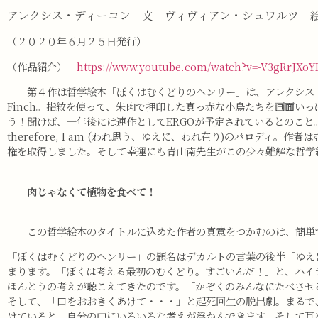
アレクシス・ディーコン 文 ヴィヴィアン・シュワルツ
（２０２０年６月２５日発行）
（作品紹介）
https://www.youtube.com/watch?v=-V3gRrJXoY
第４作は哲学絵本「ぼくはむくどりのヘンリー」は、アレクシス・ディ
Finch。指紋を使って、朱肉で押印した真っ赤な小鳥たちを画面い
う！聞けば、一年後には連作としてERGOが予定されているとのこと。
therefore, I am (われ思う、ゆえに、われ在り)のパロ
権を取得しました。そして幸運にも青山南先生がこの少々難解な哲学
肉じゃなくて植物を食べて！
この哲学絵本のタイトルに込めた作者の真意をつかむのは、簡単で
「ぼくはむくどりのヘンリー」の題名はデカルトの言葉の後半「ゆえに
まります。「ぼくは考える最初のむくどり。すごいんだ！」と、ハイ
ほんとうの考えが聴こえてきたのです。「かぞくのみんなにたべさせ
そして、「口をおおきくあけて・・・」と起死回生の脱出劇。まるで
けていると、自分の中にいろいろな考えが浮かんできます。そして耳