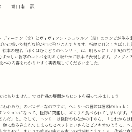
 絵 青山南 訳
I
ーコン（文）とヴィヴィアン・シュワルツ（絵）のコンビが生み出したと
っぱいに描いた鮮烈な絵が目に飛びこんできます。指紋に目とくちばし
絵本の題名「ぼくはむくどりのヘンリー」は、明らかに１７世紀の哲学者ル
ディ。作者はむずかしい哲学のコトバを明るく賑やかに絵本で表現します。ヴ
絵本の内容をわかりやすく再表現してくださいました。
はありません。では作品の展開からヒントを探ってみましょう……
われあり」のパロディなのですが、ヘンリーの冒険は冒頭のthink
テンションになって、怪物に突進し、ぱくりと食べられてしまいます。
るんだ」と。そして、ヘンリーは怪物のおなかの中から、「これからは
、鯨に飲み込まれてしまったゼペットじいさんとピノキオのように、ヘ
をすませば、まわりの雑音の中から本当の声が聴こえてくる。作者の意