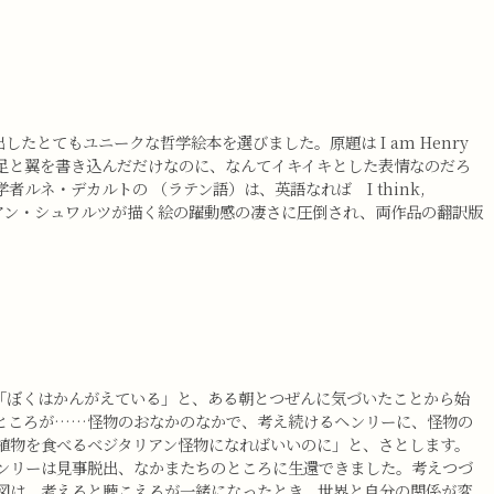
てもユニークな哲学絵本を選びました。原題は I am Henry
と足と翼を書き込んだだけなのに、なんてイキイキとした表情なのだろ
ネ・デカルトの （ラテン語）は、英語なれば I think,
ィヴィアン・シュワルツが描く絵の躍動感の凄さに圧倒され、両作品の翻訳版
：「ぼくはかんがえている」と、ある朝とつぜんに気づいたことから始
ところが……怪物のおなかのなかで、考え続けるヘンリーに、怪物の
植物を食べるベジタリアン怪物になればいいのに」と、さとします。
ンリーは見事脱出、なかまたちのところに生還できました。考えつづ
図は、考えると聴こえるが一緒になったとき、世界と自分の関係が変